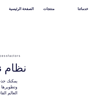
خدماتنا
منتجات
الصفحة الرئيسية
Successfactors حلول إدارة
SuccessFactors نظام
يمكنك جذب 
وتطويرها ب
العالم الق