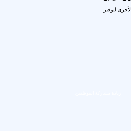
ملاؤنا HXM ويستخدمون SAP SuccessFactors وحلول SAP الأخرى لتوفير
زيادة مشاركة الموظفين