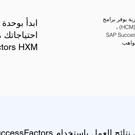
وارد بشرية يوفر برامج
ابدأ بوحدة 
قائمة على السحابة لإدارة الموارد البشرية (HCM) ،
). يدمج SAP SuccessFactors
مواهب
tors HXM.
ج العمل باستخدام SAP SuccessFactors